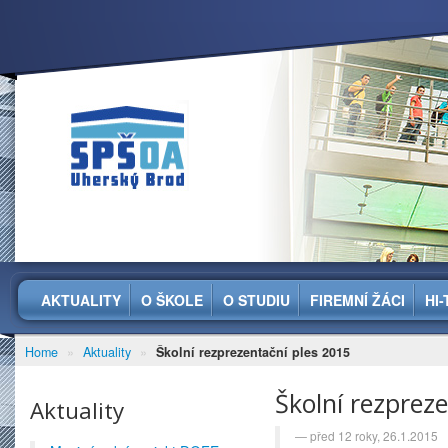
AKTUALITY
O ŠKOLE
O STUDIU
FIREMNÍ ŽÁCI
HI
Home
»
Aktuality
»
Školní rezprezentační ples 2015
Školní rezprez
Aktuality
před 12 roky, 26.1.2015