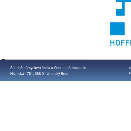
Střední průmyslová škola a Obchodní akademie
t
Nivnická 1781, 688 01 Uherský Brod
P