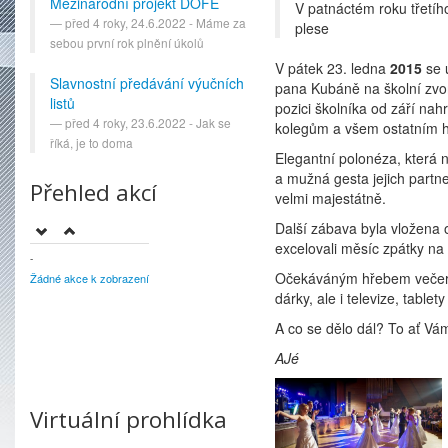
Mezinárodní projekt DOFE
V patnáctém roku třetího
před 4 roky, 24.6.2022 - Máme za
plese
sebou první rok plnění úkolů
V pátek 23. ledna
2015
se 
Slavnostní předávání výučních
pana Kubáně na školní zvon
listů
pozici školníka od září nah
před 4 roky, 23.6.2022 - Jak se
kolegům a všem ostatním ho
říká, je to doma
Elegantní polonéza, která 
a mužná gesta jejich partn
Přehled akcí
velmi majestátně.
Další zábava byla vložena o
excelovali měsíc zpátky n
-
Očekáváným hřebem večera b
Žádné akce k zobrazení
dárky, ale i televize, tablet
A co se dělo dál? To ať Vá
AJé
Virtuální prohlídka